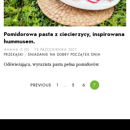
Pomidorowa pasta z ciecierzycy, inspirowana
hummusem.
0
(
0
)
19 PAŹDZIERNIKA 2021
PRZEKĄSKI
/
ŚNIADANIE NA DOBRY POCZĄTEK DNIA
Odświeżająca, wyrazista pasta pełna pomidorów.
PREVIOUS
1
…
5
6
7