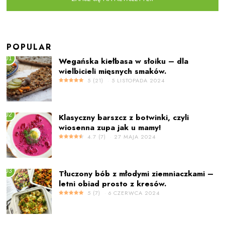
POPULAR
01
Wegańska kiełbasa w słoiku – dla
wielbicieli mięsnych smaków.
5
(
21
)
5 LISTOPADA 2024
02
Klasyczny barszcz z botwinki, czyli
wiosenna zupa jak u mamy!
4.7
(
7
)
27 MAJA 2024
03
Tłuczony bób z młodymi ziemniaczkami –
letni obiad prosto z kresów.
5
(
7
)
6 CZERWCA 2024