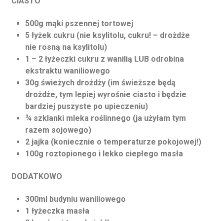
CIASTO
500g mąki pszennej tortowej
5 łyżek cukru (nie ksylitolu, cukru! – drożdże
nie rosną na ksylitolu)
1 – 2 łyżeczki cukru z wanilią LUB odrobina
ekstraktu waniliowego
30g świeżych drożdży (im świeższe będą
drożdże, tym lepiej wyrośnie ciasto i będzie
bardziej puszyste po upieczeniu)
¾ szklanki mleka roślinnego (ja użyłam tym
razem sojowego)
2 jajka (koniecznie o temperaturze pokojowej!)
100g roztopionego i lekko ciepłego masła
DODATKOWO
300ml budyniu waniliowego
1 łyżeczka masła