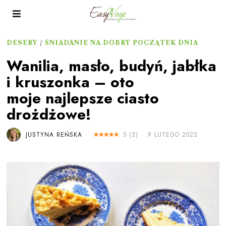
DESERY
/
ŚNIADANIE NA DOBRY POCZĄTEK DNIA
Wanilia, masło, budyń, jabłka
i kruszonka – oto
moje najlepsze ciasto
drożdżowe!
JUSTYNA REŃSKA
5
(
2
)
9 LUTEGO 2022