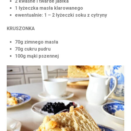
2 kwaśne i twarde jabłka
1 łyżeczka masła klarowanego
ewentualnie: 1 – 2 łyżeczki soku z cytryny
KRUSZONKA
70g zimnego masła
70g cukru pudru
100g mąki pszennej