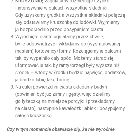
KRUSZONKĘ
zagniatamy rozcierając szybko
i intensywnie w palcach wszystkie składniki.
Gdy uzyskamy grudki, a wszystkie składniki połączą
się, odstawiamy kruszonkę do lodówki. Wyjmiemy
ją bezpośrednio przed posypaniem ciasta.
Wyrośnięte ciasto ugniatamy przez chwilę,
by je odpowietrzyć i wkładamy do (wysmarowanej
masłem) tortownicy/formy. Rozciągamy je palcami
tak, by wypełniło cały spód. Możemy starać się
uformować je tak, by ranty/brzegi były wyższe niż
środek – wtedy w środku będzie najwięcej dodatków,
ja bardzo lubię taką formę.
Na całej powierzchni ciasta układamy budyń
(powinien być już zimny i gęsty, więc dzielimy
go łyżeczką na mniejsze porcyjki i przekładamy
na ciasto), następnie kawałeczki jabłek i posypujemy
całość kruszonką.
Czy w tym momencie obawiacie się, że nie wyrośnie