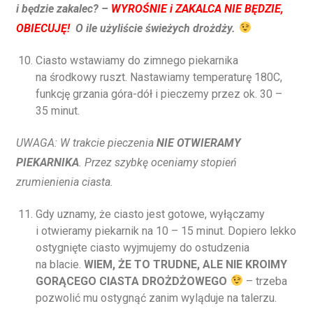
i będzie zakalec? –
WYROŚNIE i ZAKALCA NIE BĘDZIE,
OBIECUJĘ!
O ile użyliście świeżych drożdży.
Ciasto wstawiamy do zimnego piekarnika
na środkowy ruszt. Nastawiamy temperaturę 180C,
funkcję grzania góra-dół i pieczemy przez ok. 30 –
35 minut.
UWAGA: W trakcie pieczenia
NIE OTWIERAMY
PIEKARNIKA
. Przez szybkę oceniamy stopień
zrumienienia ciasta.
Gdy uznamy, że ciasto jest gotowe, wyłączamy
i otwieramy piekarnik na 10 – 15 minut. Dopiero lekko
ostygnięte ciasto wyjmujemy do ostudzenia
na blacie.
WIEM, ŻE TO TRUDNE, ALE NIE KROIMY
GORĄCEGO CIASTA DROŻDŻOWEGO
– trzeba
pozwolić mu ostygnąć zanim wyląduje na talerzu.