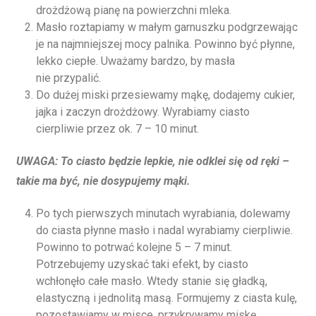
drożdżową pianę na powierzchni mleka.
Masło roztapiamy w małym garnuszku podgrzewając
je na najmniejszej mocy palnika. Powinno być płynne,
lekko ciepłe. Uważamy bardzo, by masła
nie przypalić.
Do dużej miski przesiewamy mąkę, dodajemy cukier,
jajka i zaczyn drożdżowy. Wyrabiamy ciasto
cierpliwie przez ok. 7 – 10 minut.
UWAGA: To ciasto będzie lepkie, nie odklei się od ręki –
takie ma być, nie dosypujemy mąki.
Po tych pierwszych minutach wyrabiania, dolewamy
do ciasta płynne masło i nadal wyrabiamy cierpliwie.
Powinno to potrwać kolejne 5 – 7 minut.
Potrzebujemy uzyskać taki efekt, by ciasto
wchłonęło całe masło. Wtedy stanie się gładką,
elastyczną i jednolitą masą. Formujemy z ciasta kulę,
pozostawiamy w misce, przykrywamy miskę