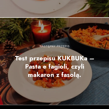
NASTĘPNY PRZEPIS
Test przepisu KUKBUKa –
Pasta e fagioli, czyli
makaron z fasolą.