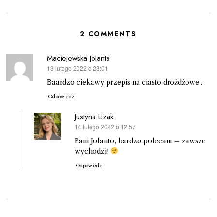
2 COMMENTS
Maciejewska Jolanta
13 lutego 2022 o 23:01
pisze:
Baardzo ciekawy przepis na ciasto drożdżowe .
Odpowiedz
Justyna Lizak
14 lutego 2022 o 12:57
pisze:
Pani Jolanto, bardzo polecam – zawsze
wychodzi!
Odpowiedz