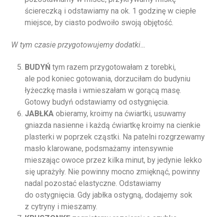
ściereczką i odstawiamy na ok. 1 godzinę w ciepłe
miejsce, by ciasto podwoiło swoją objętość.
W tym czasie przygotowujemy dodatki…
BUDYŃ
tym razem przygotowałam z torebki,
ale pod koniec gotowania, dorzuciłam do budyniu
łyżeczkę masła i wmieszałam w gorącą masę.
Gotowy budyń odstawiamy od ostygnięcia.
JABŁKA
obieramy, kroimy na ćwiartki, usuwamy
gniazda nasienne i każdą ćwiartkę kroimy na cienkie
plasterki w poprzek cząstki. Na patelni rozgrzewamy
masło klarowane, podsmażamy intensywnie
mieszając owoce przez kilka minut, by jedynie lekko
się uprażyły. Nie powinny mocno zmięknąć, powinny
nadal pozostać elastyczne. Odstawiamy
do ostygnięcia. Gdy jabłka ostygną, dodajemy sok
z cytryny i mieszamy.