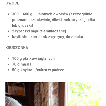
OWOCE
300 – 400 g ulubionych owoców (szczególnie
polecam brzoskwinie, śliwki, nektarynki, jabłka
lub gruszki)
2 łyżeczki mąki ziemniaczanej
ksylitol/cukier i sok z cytryny, do smaku
KRUSZONKA
100 g płatków jaglanych
70 g masła
50 g ksylitolu/cukru w pudrze