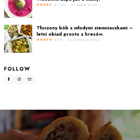
4.7
(
7
)
27 MAJA 2024
03
Tłuczony bób z młodymi ziemniaczkami –
letni obiad prosto z kresów.
5
(
7
)
6 CZERWCA 2024
FOLLOW