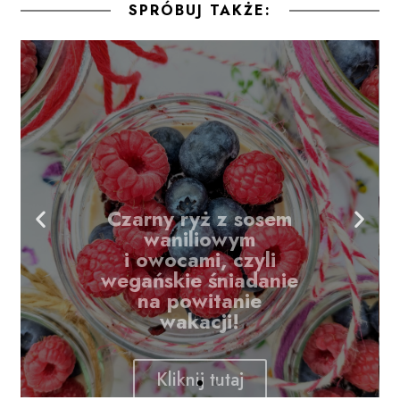
SPRÓBUJ TAKŻE:
Czarny ryż z sosem
waniliowym
i owocami, czyli
wegańskie śniadanie
na powitanie
wakacji!
Kliknij tutaj