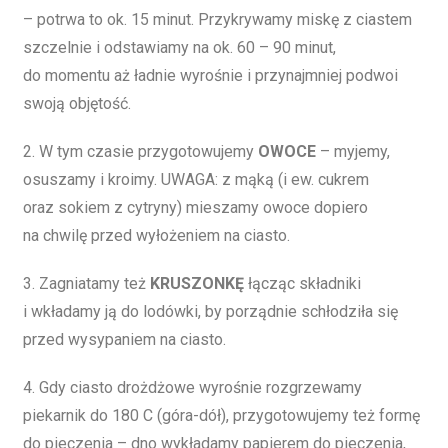
– potrwa to ok. 15 minut. Przykrywamy miskę z ciastem
szczelnie i odstawiamy na ok. 60 – 90 minut,
do momentu aż ładnie wyrośnie i przynajmniej podwoi
swoją objętość.
2. W tym czasie przygotowujemy
OWOCE
– myjemy,
osuszamy i kroimy. UWAGA: z mąką (i ew. cukrem
oraz sokiem z cytryny) mieszamy owoce dopiero
na chwilę przed wyłożeniem na ciasto.
3. Zagniatamy też
KRUSZONKĘ
łącząc składniki
i wkładamy ją do lodówki, by porządnie schłodziła się
przed wysypaniem na ciasto.
4. Gdy ciasto drożdżowe wyrośnie rozgrzewamy
piekarnik do 180 C (góra-dół), przygotowujemy też formę
do pieczenia – dno wykładamy papierem do pieczenia,