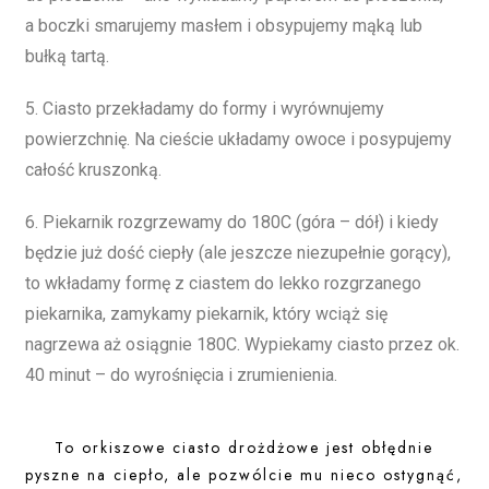
a boczki smarujemy masłem i obsypujemy mąką lub
bułką tartą.
5. Ciasto przekładamy do formy i wyrównujemy
powierzchnię. Na cieście układamy owoce i posypujemy
całość kruszonką.
6. Piekarnik rozgrzewamy do 180C (góra – dół) i kiedy
będzie już dość ciepły (ale jeszcze niezupełnie gorący),
to wkładamy formę z ciastem do lekko rozgrzanego
piekarnika, zamykamy piekarnik, który wciąż się
nagrzewa aż osiągnie 180C. Wypiekamy ciasto przez ok.
40 minut – do wyrośnięcia i zrumienienia.
To orkiszowe ciasto drożdżowe jest obłędnie
pyszne na ciepło, ale pozwólcie mu nieco ostygnąć,