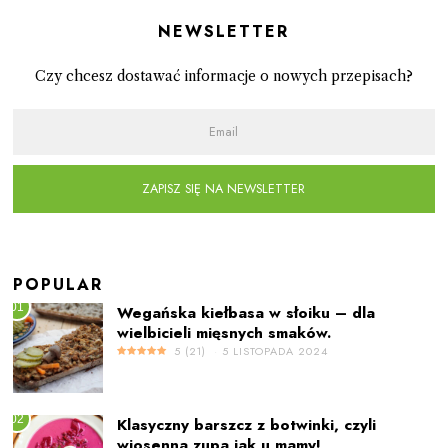
Newsletter
Czy chcesz dostawać informacje o nowych przepisach?
ZAPISZ SIĘ NA NEWSLETTER
POPULAR
01
Wegańska kiełbasa w słoiku – dla
wielbicieli mięsnych smaków.
5
(
21
)
5 LISTOPADA 2024
02
Klasyczny barszcz z botwinki, czyli
wiosenna zupa jak u mamy!