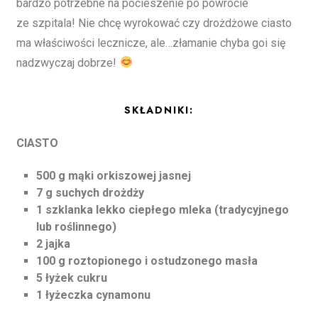
bardzo potrzebne na pocieszenie po powrocie
ze szpitala! Nie chcę wyrokować czy drożdżowe ciasto
ma właściwości lecznicze, ale…złamanie chyba goi się
nadzwyczaj dobrze!
SKŁADNIKI:
CIASTO
500 g mąki orkiszowej jasnej
7 g suchych drożdży
1 szklanka lekko ciepłego mleka (tradycyjnego
lub roślinnego)
2 jajka
100 g roztopionego i ostudzonego masła
5 łyżek cukru
1 łyżeczka cynamonu