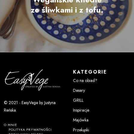
ze śliwkami i z tofu.
KATEGORIE
Co na obiad?
Desery
GRILL
© 2021 - EasyVege by Justyna
Inspiracje
Reńska.
Majówka
O MNIE
Przekąski
POLITYKA PRYWATNOŚCI