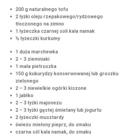
200 g naturalnego tofu
2 łyżki oleju rzepakowego/rydzowego
tłoczonego na zimno
1 łyżeczka czarnej soli kala namak
½ łyżeczki kurkumy
1 duża marchewka
2 – 3 ziemniaki
1 mała pietruszka
150 g kukurydzy konserwowanej lub groszku
zielonego
2 – 3 niewielkie ogórki kiszone
1 jabłko
2 – 3 łyżki majonezu
2 – 3 łyżki gęstej śmietany lub jogurtu
2 łyżeczki musztardy
świeżo mielony pieprz, do smaku
czarna sól kala namak, do smaku