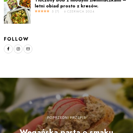
Tłuczony bób z młodymi ziemniaczkami –
letni obiad prosto z kresów.
5
(
7
)
6 CZERWCA 2024
FOLLOW
POPRZEDNI PRZEPIS
Wegańska pasta o smaku