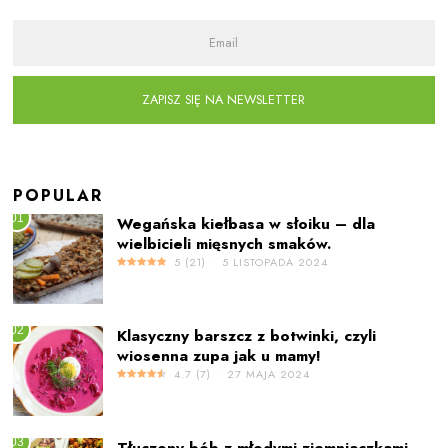
ZAPISZ SIĘ NA NEWSLETTER
POPULAR
01
Wegańska kiełbasa w słoiku – dla
wielbicieli mięsnych smaków.
5
(
21
)
5 LISTOPADA 2024
02
Klasyczny barszcz z botwinki, czyli
wiosenna zupa jak u mamy!
4.7
(
7
)
27 MAJA 2024
03