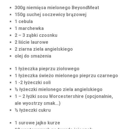
300g niemięsa mielonego BeyondMeat
150g suchej soczewicy brązowej
1 cebula
1 marchewka
2 – 3 ząbki czosnku
2 liście laurowe
2 ziarna ziela angielskiego
olej do smażenia
1 łyżeczka pieprzu ziołowego
1 łyżeczka świeżo mielonego pieprzu czarnego
1 -2 łyżeczki soli
½ łyżeczki mielonego ziela angielskiego
1 – 2 łyżki sosu Worcestershire (opcjonalnie,
ale wyostrzy smak…)
½ łyżeczki cukru
1 surowe jajko kurze