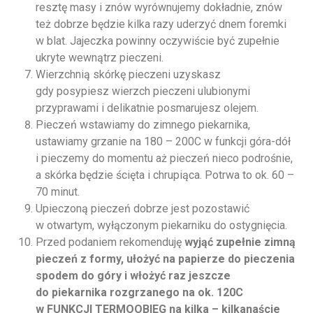
resztę masy i znów wyrównujemy dokładnie, znów
też dobrze będzie kilka razy uderzyć dnem foremki
w blat. Jajeczka powinny oczywiście być zupełnie
ukryte wewnątrz pieczeni.
Wierzchnią skórkę pieczeni uzyskasz
gdy posypiesz wierzch pieczeni ulubionymi
przyprawami i delikatnie posmarujesz olejem.
Pieczeń wstawiamy do zimnego piekarnika,
ustawiamy grzanie na 180 – 200C w funkcji góra-dół
i pieczemy do momentu aż pieczeń nieco podrośnie,
a skórka będzie ścięta i chrupiąca. Potrwa to ok. 60 –
70 minut.
Upieczoną pieczeń dobrze jest pozostawić
w otwartym, wyłączonym piekarniku do ostygnięcia.
Przed podaniem rekomenduję
wyjąć zupełnie zimną
pieczeń z formy, ułożyć na papierze do pieczenia
spodem do góry i włożyć raz jeszcze
do piekarnika rozgrzanego na ok. 120C
w FUNKCJI TERMOOBIEG na kilka – kilkanaście