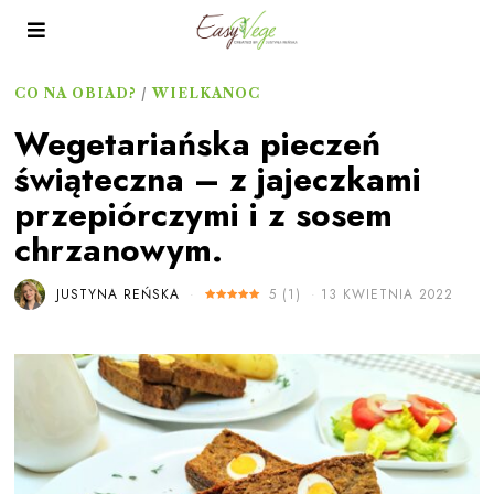
CO NA OBIAD?
/
WIELKANOC
Wegetariańska pieczeń
świąteczna – z jajeczkami
przepiórczymi i z sosem
chrzanowym.
JUSTYNA REŃSKA
5
(
1
)
13 KWIETNIA 2022