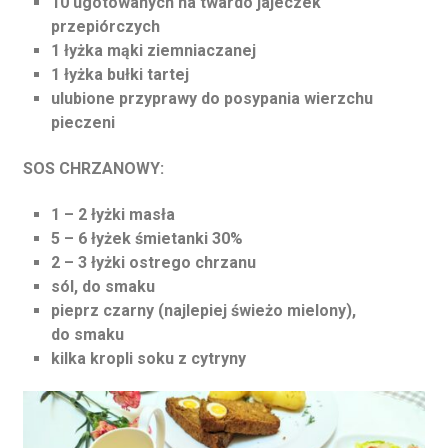
10 ugotowanych na twardo jajeczek
przepiórczych
1 łyżka mąki ziemniaczanej
1 łyżka bułki tartej
ulubione przyprawy do posypania wierzchu
pieczeni
SOS CHRZANOWY:
1 – 2 łyżki masła
5 – 6 łyżek śmietanki 30%
2 – 3 łyżki ostrego chrzanu
sól, do smaku
pieprz czarny (najlepiej świeżo mielony),
do smaku
kilka kropli soku z cytryny