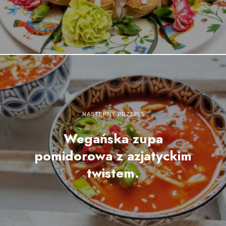
NASTĘPNY PRZEPIS
Wegańska zupa
pomidorowa z azjatyckim
twistem.