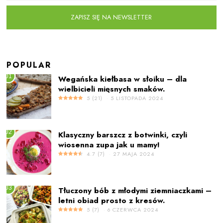
ZAPISZ SIĘ NA NEWSLETTER
POPULAR
01
Wegańska kiełbasa w słoiku – dla
wielbicieli mięsnych smaków.
5
(
21
)
5 LISTOPADA 2024
02
Klasyczny barszcz z botwinki, czyli
wiosenna zupa jak u mamy!
4.7
(
7
)
27 MAJA 2024
03
Tłuczony bób z młodymi ziemniaczkami –
letni obiad prosto z kresów.
5
(
7
)
6 CZERWCA 2024