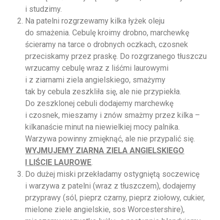
i studzimy.
Na patelni rozgrzewamy kilka łyżek oleju
do smażenia. Cebulę kroimy drobno, marchewkę
ścieramy na tarce o drobnych oczkach, czosnek
przeciskamy przez praskę. Do rozgrzanego tłuszczu
wrzucamy cebulę wraz z liśćmi laurowymi
i z ziarnami ziela angielskiego, smażymy
tak by cebula zeszkliła się, ale nie przypiekła.
Do zeszklonej cebuli dodajemy marchewkę
i czosnek, mieszamy i znów smażmy przez kilka –
kilkanaście minut na niewielkiej mocy palnika.
Warzywa powinny zmięknąć, ale nie przypalić się.
WYJMUJEMY ZIARNA ZIELA ANGIELSKIEGO
I LIŚCIE LAUROWE
.
Do dużej miski przekładamy ostygniętą soczewicę
i warzywa z patelni (wraz z tłuszczem), dodajemy
przyprawy (sól, pieprz czarny, pieprz ziołowy, cukier,
mielone ziele angielskie, sos Worcestershire),