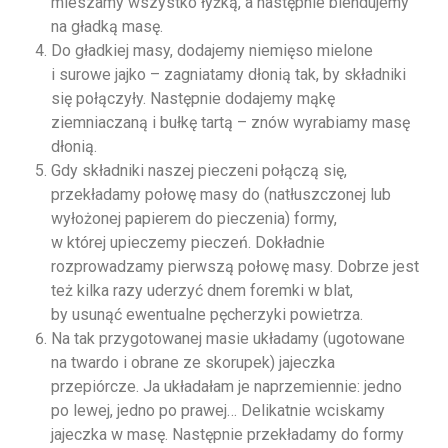
mieszamy wszystko łyżką, a następnie blendujemy
na gładką masę.
Do gładkiej masy, dodajemy niemięso mielone
i surowe jajko – zagniatamy dłonią tak, by składniki
się połączyły. Następnie dodajemy mąkę
ziemniaczaną i bułkę tartą – znów wyrabiamy masę
dłonią.
Gdy składniki naszej pieczeni połączą się,
przekładamy połowę masy do (natłuszczonej lub
wyłożonej papierem do pieczenia) formy,
w której upieczemy pieczeń. Dokładnie
rozprowadzamy pierwszą połowę masy. Dobrze jest
też kilka razy uderzyć dnem foremki w blat,
by usunąć ewentualne pęcherzyki powietrza.
Na tak przygotowanej masie układamy (ugotowane
na twardo i obrane ze skorupek) jajeczka
przepiórcze. Ja układałam je naprzemiennie: jedno
po lewej, jedno po prawej… Delikatnie wciskamy
jajeczka w masę. Następnie przekładamy do formy