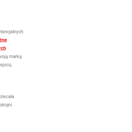
otencjalnych
żne
ych
woją marką
ejscu,
olecała
okojni.