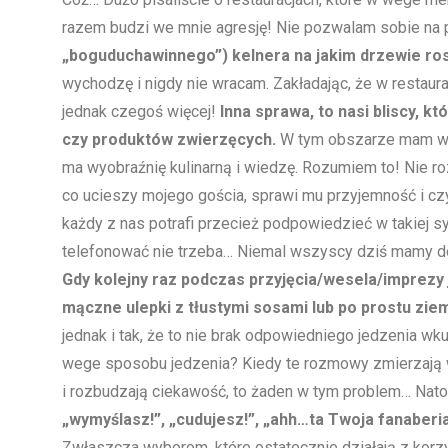
razem budzi we mnie agresję! Nie pozwalam sobie na p
„boguduchawinnego”) kelnera
na jakim drzewie ro
wychodzę i nigdy nie wracam. Zakładając, że w restaur
jednak czegoś więcej!
Inna sprawa, to nasi bliscy, k
czy produktów zwierzęcych.
W tym obszarze mam więc
ma wyobraźnię kulinarną i wiedzę. Rozumiem to! Nie r
co ucieszy mojego gościa, sprawi mu przyjemność i c
każdy z nas potrafi przecież podpowiedzieć w takiej s
telefonować nie trzeba… Niemal wszyscy dziś mamy dos
Gdy kolejny raz podczas przyjęcia/wesela/imprezy
mączne ulepki z tłustymi sosami lub po prostu ziem
jednak i tak, że to nie brak odpowiedniego jedzenia w
wege sposobu jedzenia? Kiedy te rozmowy zmierzają
i rozbudzają ciekawość, to żaden w tym problem… Nat
„wymyślasz!”, „cudujesz!”, „ahh…ta Twoja fanaberia
Zwłaszcza wyborom, które ostatecznie działają z korz