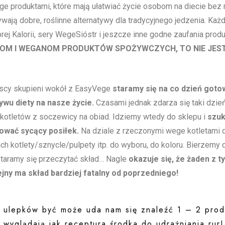
ge produktami, które mają ułatwiać życie osobom na diecie bez
ają dobre, roślinne alternatywy dla tradycyjnego jedzenia. Każ
 Kalorii, sery WegeSióstr i jeszcze inne godne zaufania produ
NOM I WEGANOM PRODUKTÓW SPOŻYWCZYCH, TO NIE JES
scy skupieni wokół z EasyVege
staramy się na co dzień goto
wu diety na nasze życie.
Czasami jednak zdarza się taki dzień
kotletów z soczewicy na obiad. Idziemy wtedy do sklepu i
szu
ować sycący posiłek.
Na dziale z rzeczonymi wege kotletami 
 kotlety/sznycle/pulpety itp. do wyboru, do koloru. Bierzemy d
 staramy się przeczytać skład… Nagle
okazuje się, że żaden z t
ejny ma skład bardziej fatalny od poprzedniego!
 ulepków być może uda nam się znaleźć 1 – 2 prod
 wyglądają jak receptura środka do udrażniania rur!