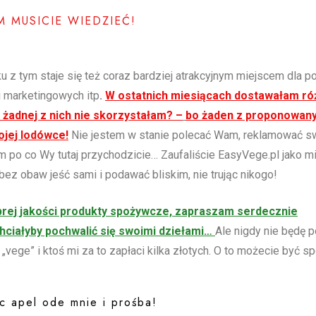
M MUSICIE WIEDZIEĆ!
u z tym staje się też coraz bardziej atrakcyjnym miejscem dla p
 marketingowych itp
.
W ostatnich miesiącach dostawałam ró
 żadnej z nich nie skorzystałam? –
bo żaden z proponowan
ojej lodówce!
Nie jestem w stanie polecać Wam, reklamować s
m po co Wy tutaj przychodzicie… Zaufaliście EasyVege.pl jako mi
bez obaw jeść sami i podawać bliskim, nie trując nikogo!
brej jakości produkty spożywcze, zapraszam serdecznie
hciałyby pochwalić się swoimi dziełami…
Ale nigdy nie będę p
ege” i ktoś mi za to zapłaci kilka złotych. O to możecie być sp
c apel ode mnie i prośba!