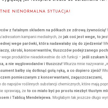
UTNIE NIENORMALNA SYTUACJA!
ów z fatalnym składem na półkach ze zdrową żywnością!
/adresatom kampanii medialnych, że
jak coś jest wege, to je
 jednej wege parówki, która nadawałaby się do zjedzenia!
Wk
iaczy, skrobi, konserwantów, tłuszczów podejrzanego poc
ege produktów nieadekwatnie do ich funkcji –
jeśli szukam k
ka, a nie węglowodanów i tłuszczu!
Wkurza mnie nazywanie „
ument bałby się dotknąć gołą ręką, a co dopiero zjeść!
Wku
uszczem pomieszanym z konserwantami, zagęszczaczami,
o napojów roślinnych substancji chemicznych, które mają popr
cie sprawiają, że
to co miało być po prostu niezbyt tłustym m
sem i Tablicą Mendelejewa.
Mogłabym tak jeszcze długo wy