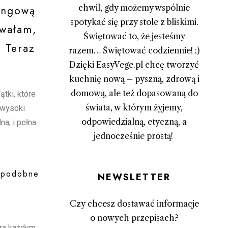
chwil, gdy możemy wspólnie
tingową
spotykać się przy stole z bliskimi.
owałam,
Świętować to, że jesteśmy
” Teraz
razem… Świętować codziennie! ;)
Dzięki EasyVege.pl chcę tworzyć
kuchnię nową – pyszną, zdrową i
domową, ale też dopasowaną do
tki, które
świata, w którym żyjemy,
 wysoki
odpowiedzialną, etyczną, a
na, i pełna
jednocześnie prostą!
Newsletter
o podobne
Czy chcesz dostawać informacje
o nowych przepisach?
 za każdym