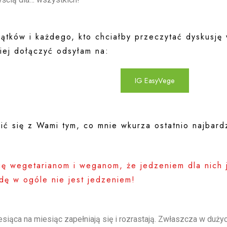
wątków i każdego, kto chciałby przeczytać dyskusję 
iej dołączyć odsyłam na:
IG EasyVege
ić się z Wami tym, co mnie wkurza ostatnio najbardz
ię wegetarianom i weganom, że jedzeniem dla nich j
dę w ogóle nie jest jedzeniem!
siąca na miesiąc zapełniają się i rozrastają. Zwłaszcza w duży