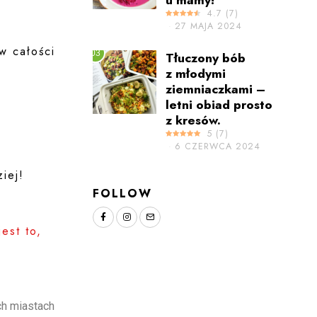
4.7
(
7
)
27 MAJA 2024
w całości
03
Tłuczony bób
z młodymi
ziemniaczkami –
letni obiad prosto
z kresów.
5
(
7
)
6 CZERWCA 2024
iej!
FOLLOW
est to,
ch miastach