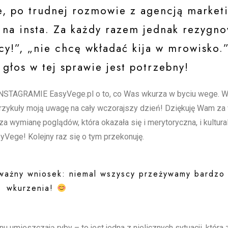
ie, po trudnej rozmowie z agencją marke
i na insta. Za każdy razem jednak rezygn
cy!”, „nie chcę wkładać kija w mrowisko.
 głos w tej sprawie jest potrzebny!
INSTAGRAMIE EasyVege.pl o to, co Was wkurza w byciu wege. Wą
zykuły moją uwagę na cały wczorajszy dzień! Dziękuję Wam za
 wymianę poglądów, która okazała się i merytoryczna, i kultural
Vege! Kolejny raz się o tym przekonuję.
e ważny wniosek: niemal wszyscy przeżywamy bardz
wkurzenia!
u umieszczają ryby – to jest jedna z nielicznych sytuacji, która