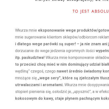
TO JEST ABSOL
Wkurza mnie
eksponowanie wege produktów/gotowc
mnie sugerowanie klientom sklepów/odbiorcom reklam
i dlatego wege parówki są super! – ja nie znam ani
dorzucanie do wege jedzenia ogromnych ilości
wypełn
itp. paskudztwa!
Wkurza mnie komponowanie składów w
to przecież chcę mieć w nim dominujący udział biał
wędliną” czegoś, czego
nawet średnio świadomy kons
mnożące się
„wege sery”, które są zjełczałym tł
utrwalaczami i aromatami.
Wkurza mnie dosypywanie d
stopień pienienia się, osłodzić je, „upysznić”, a w efek
kokosowym do kawy, staje płynem pachnącym koko