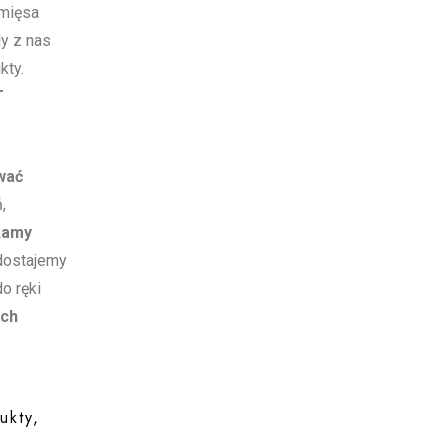
 mięsa
dy z nas
kty.
T
wać
,
kamy
dostajemy
o ręki
ych
ukty,