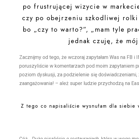
po frustrującej wizycie w markec
czy po obejrzeniu szkodliwej rolk
bo „czy to warto?”, „mam tyle pra
jednak czuję, że mój
Zacznijmy od tego, że wczoraj zapytałam Was na FB i 
poruszyliście w komentarzach pod moim zapytaniem pr
poziom dyskusji, za podzielenie się doświadczeniami, za
zaangażowania! – ależ super ludzie przychodzą na Easy
Z tego co napisaliście wysnułam dla siebi
Cóż… Dużo pisaliście o restauracjach, które w wege men