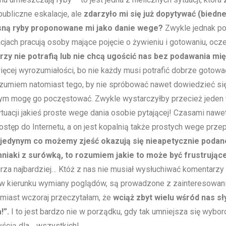
ubliczne eskalacje, ale
zdarzyło mi się już dopytywać (biedn
sną ryby proponowane mi jako danie wege?
Zwykle jednak po
acjach pracują osoby mające pojęcie o żywieniu i gotowaniu, oc
tórzy nie potrafią lub nie chcą ugościć nas bez podawania mi
ej wyrozumiałości, bo nie każdy musi potrafić dobrze gotować
ozumiem natomiast tego, by nie spróbować nawet dowiedzieć si
zym mogę go poczęstować. Zwykle wystarczyłby przecież jeden 
ytuacji jakieś proste wege dania osobie pytającej! Czasami nawe
tęp do Internetu, a on jest kopalnią także prostych wege prze
 jedynym co możemy zjeść okazują się nieapetycznie poda
niaki z surówką, to rozumiem jakie to może być frustrujące
kurza najbardziej… Któż z nas nie musiał wysłuchiwać komentarzy
 w kierunku wymiany poglądów, są prowadzone z zainteresowa
omiast wczoraj przeczytałam, że
wciąż zbyt wielu wśród nas sł
!”.
I to jest bardzo nie w porządku, gdy tak umniejsza się wybor
yścią dla… wszystkich!