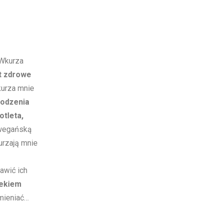
Wkurza
st zdrowe
urza mnie
hodzenia
otleta,
wegańską
rzają mnie
awić ich
lekiem
mieniać…