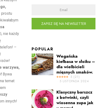
ego,
 prostu
zekiwałabym
ZAPISZ SIĘ NA NEWSLETTER
ęsa
, nie każdy
ę
telefon! –
POPULAR
t
01
Wegańska
pisów!
kiełbasa w słoiku –
dla wielbicieli
ne warzywa,
mięsnych smaków.
!
Bywa
5
(
21
)
 na temat
5 LISTOPADA 2024
niem
02
Klasyczny barszcz
yszy
z botwinki, czyli
om innych!
wiosenna zupa jak
u mamy!