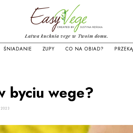
Łatwa kuchnia vege w Twoim domu.
ŚNIADANIE
ZUPY
CO NA OBIAD?
PRZEKĄ
w byciu wege?
 2023