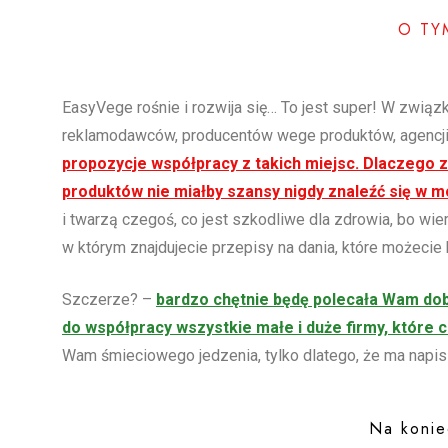
O TY
EasyVege rośnie i rozwija się… To jest super! W związk
reklamodawców, producentów wege produktów, agencji
propozycje współpracy z takich miejsc. Dlaczego z
produktów nie miałby szansy nigdy znaleźć się w m
i twarzą czegoś, co jest szkodliwe dla zdrowia, bo wie
w którym znajdujecie przepisy na dania, które możecie 
Szczerze? –
bardzo chętnie będę polecała Wam do
do współpracy wszystkie małe i duże firmy, które c
Wam śmieciowego jedzenia, tylko dlatego, że ma napis „v
Na konie