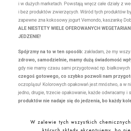
i w dużych marketach. Powstają wręcz całe działy z we
i bez produktów zwierzęcych. Wśród tych produktów byw
zapewne zna kokosowy jogurt Vemondo, kaszankę Dobrej
ALE NIESTETY WIELE OFEROWANYCH WEGETARIA
JEDZENIE!
Spójrzmy na to w ten sposób:
zakładam, że my wszy
zdrowo, samodzielnie, mamy dużą świadomość wpły
gdy nie mamy czasu sami przygotować np. białkowych 
czegoś gotowego, co szybko pozwoli nam przygot
oczopląsu! Kolorowych opakowań jest mnóstwo, a w nich
jedno, drugie, trzecie opakowanie, każde odwracamy i
produktów nie nadaje się do jedzenia, bo każdy kol
W zalewie tych wszystkich chemicznych
których składy akceptujemy, bo nie