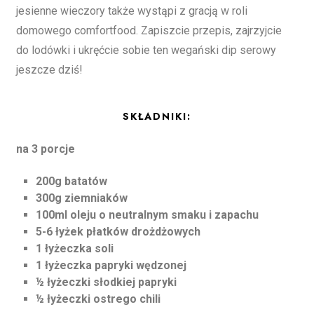
jesienne wieczory także wystąpi z gracją w roli
domowego comfortfood. Zapiszcie przepis, zajrzyjcie
do lodówki i ukręćcie sobie ten wegański dip serowy
jeszcze dziś!
SKŁADNIKI:
na 3 porcje
200g batatów
300g ziemniaków
100ml oleju o neutralnym smaku i zapachu
5-6 łyżek płatków drożdżowych
1 łyżeczka soli
1 łyżeczka papryki wędzonej
½ łyżeczki słodkiej papryki
½ łyżeczki ostrego chili