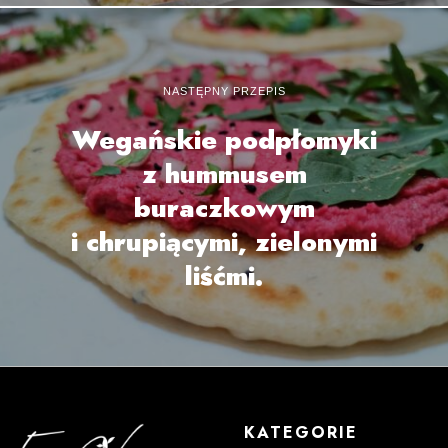
NASTĘPNY PRZEPIS
Wegańskie podpłomyki
z hummusem
buraczkowym
i chrupiącymi, zielonymi
liśćmi.
KATEGORIE