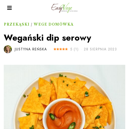
PRZEKĄSKI
/
WEGE DOMÓWKA
Wegański dip serowy
JUSTYNA REŃSKA
5
(
1
)
28 SIERPNIA 2023