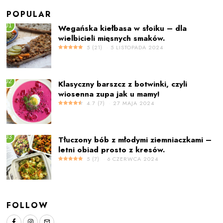
POPULAR
01
Wegańska kiełbasa w słoiku – dla
wielbicieli mięsnych smaków.
5
(
21
)
5 LISTOPADA 2024
02
Klasyczny barszcz z botwinki, czyli
wiosenna zupa jak u mamy!
4.7
(
7
)
27 MAJA 2024
03
Tłuczony bób z młodymi ziemniaczkami –
letni obiad prosto z kresów.
5
(
7
)
6 CZERWCA 2024
FOLLOW