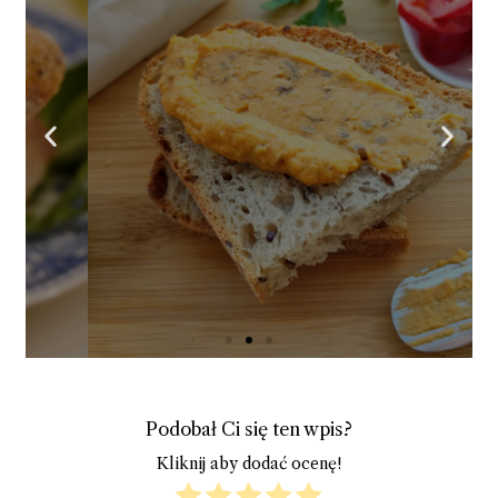
Piknikowa pasta
kanapkowa
z batatów, fasoli
i prażonego
słonecznika.
Kliknij tutaj
Podobał Ci się ten wpis?
Kliknij aby dodać ocenę!