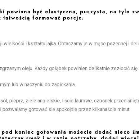
 powinna być elastyczna, puszysta, na tyle zw
z łatwością formować porcje.
 wielkości i kształtu jajka. Obtaczamy je w mące pszennej i deli
rzanym oleju. Każdy gołąbek powinien delikatnie zezłocić się z
nym lub w naczyniu do zapiekania.
, pieprz, ziele angielskie, liście laurowe, czosnek przeciśnięt
 i pozwalamy gotować się spokojnie przez kilkanaście minut
to pod koniec gotowania możecie dodać nieco śm
tateczny smak i w razie potrzeby, dodać więcej