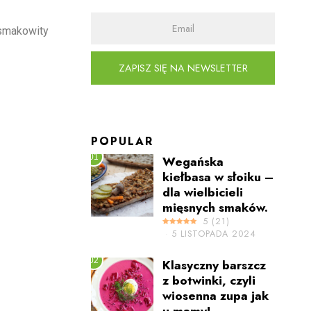
 smakowity
ZAPISZ SIĘ NA NEWSLETTER
POPULAR
01
Wegańska
kiełbasa w słoiku –
dla wielbicieli
mięsnych smaków.
5
(
21
)
5 LISTOPADA 2024
02
Klasyczny barszcz
z botwinki, czyli
wiosenna zupa jak
u mamy!