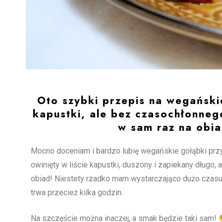
Oto szybki przepis na wegański
kapustki, ale bez czasochłonnego
w sam raz na obi
Mocno doceniam i bardzo lubię wegańskie gołąbki przyr
owinięty w liście kapustki, duszony i zapiekany dług
obiad! Niestety rzadko mam wystarczająco dużo czasu 
trwa przecież kilka godzin.
Na szczęście można inaczej, a smak będzie taki sam!