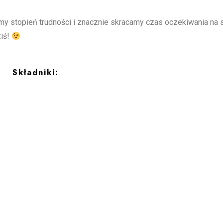
my stopień trudności i znacznie skracamy czas oczekiwania na
iś!
Składniki: