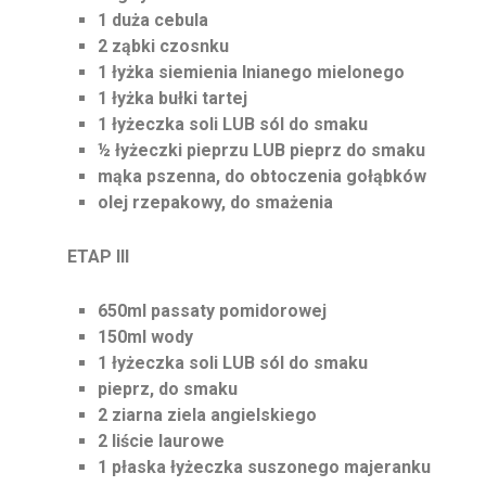
1 duża cebula
2 ząbki czosnku
1 łyżka siemienia lnianego mielonego
1 łyżka bułki tartej
1 łyżeczka soli LUB sól do smaku
½ łyżeczki pieprzu LUB pieprz do smaku
mąka pszenna, do obtoczenia gołąbków
olej rzepakowy, do smażenia
ETAP III
650ml passaty pomidorowej
150ml wody
1 łyżeczka soli LUB sól do smaku
pieprz, do smaku
2 ziarna ziela angielskiego
2 liście laurowe
1 płaska łyżeczka suszonego majeranku