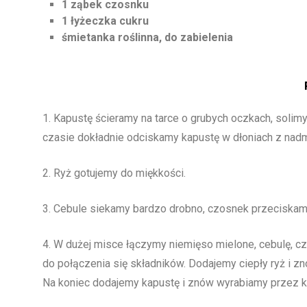
1 ząbek czosnku
1 łyżeczka cukru
śmietanka roślinna, do zabielenia
1. Kapustę ścieramy na tarce o grubych oczkach, solim
czasie dokładnie odciskamy kapustę w dłoniach z nadm
2. Ryż gotujemy do miękkości.
3. Cebule siekamy bardzo drobno, czosnek przeciskam
4. W dużej misce łączymy niemięso mielone, cebulę, czos
do połączenia się składników. Dodajemy ciepły ryż i zn
Na koniec dodajemy kapustę i znów wyrabiamy przez kol