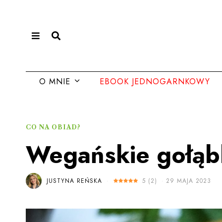
O MNIE
EBOOK JEDNOGARNKOWY
CO NA OBIAD?
Wegańskie gołąbk
JUSTYNA REŃSKA
5
(
2
)
29 MAJA 2023