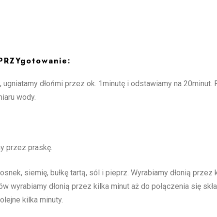
PRZYgotowanie:
y, ugniatamy dłońmi przez ok. 1minutę i odstawiamy na 20minut.
iaru wody.
y przez praskę.
nek, siemię, bułkę tartą, sól i pieprz. Wyrabiamy dłonią przez k
ów wyrabiamy dłonią przez kilka minut aż do połączenia się skł
ejne kilka minuty.