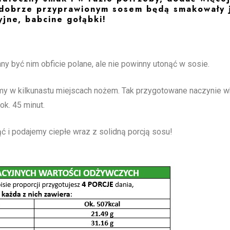
 dobrze przyprawionym sosem będą smakowały 
yjne, babcine gołąbki!
y być nim obficie polane, ale nie powinny utonąć w sosie.
wamy w kilkunastu miejscach nożem. Tak przygotowane naczynie 
k. 45 minut.
 i podajemy ciepłe wraz z solidną porcją sosu!