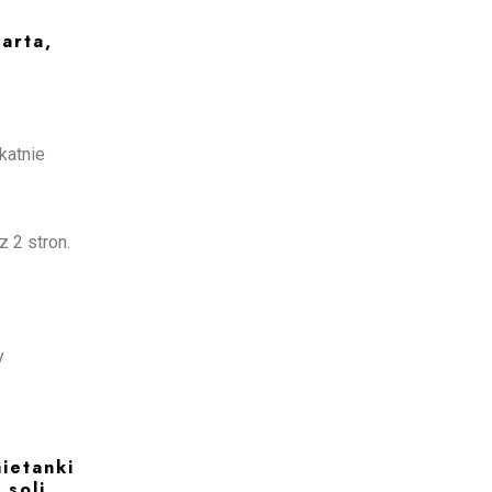
arta,
katnie
 2 stron.
y
ietanki
 soli