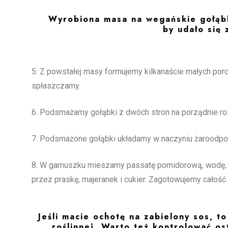
Wyrobiona masa na wegańskie gołąbki
by udało się 
5. Z powstałej masy formujemy kilkanaście małych porcji
spłaszczamy.
6. Podsmażamy gołąbki z dwóch stron na porządnie rozg
7. Podsmażone gołąbki układamy w naczyniu żaroodpor
8. W garnuszku mieszamy passatę pomidorową, wodę, sól
przez praskę, majeranek i cukier. Zagotowujemy całość
Jeśli macie ochotę na zabielony sos, 
roślinnej. Warto też kontrolować os