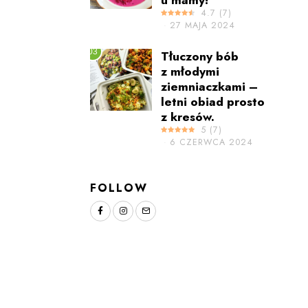
4.7
(
7
)
27 MAJA 2024
03
Tłuczony bób
z młodymi
ziemniaczkami –
letni obiad prosto
z kresów.
5
(
7
)
6 CZERWCA 2024
FOLLOW