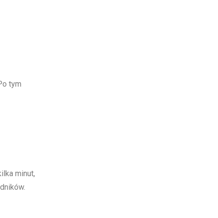
 Po tym
ilka minut,
adników.