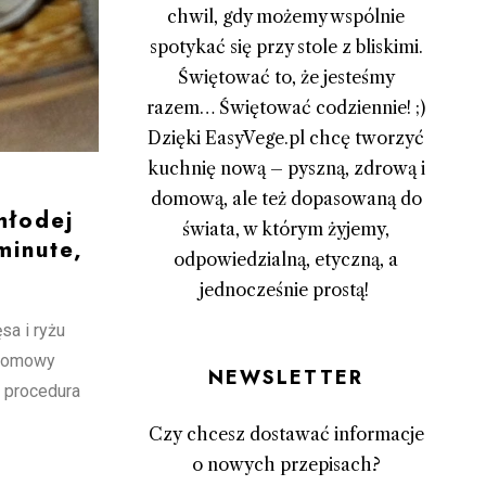
chwil, gdy możemy wspólnie
spotykać się przy stole z bliskimi.
Świętować to, że jesteśmy
razem… Świętować codziennie! ;)
Dzięki EasyVege.pl chcę tworzyć
kuchnię nową – pyszną, zdrową i
domową, ale też dopasowaną do
młodej
świata, w którym żyjemy,
minute,
odpowiedzialną, etyczną, a
jednocześnie prostą!
sa i ryżu
 domowy
Newsletter
a procedura
Czy chcesz dostawać informacje
o nowych przepisach?