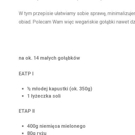
W tym przepisie ułatwiamy sobie sprawę, minimalizuje
obiad. Polecam Wam więc wegańskie gołąbki nawet dz
na ok. 14 małych gołąbków
EATP I
½ młodej kapustki (ok. 350g)
1 łyżeczka soli
ETAP II
400g niemięsa mielonego
80g ryżu