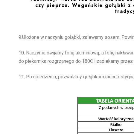
czy pieprzu. Wegańskie gołąbki z
tradyc
9.Ułożone w naczyniu gołąbki, zalewamy sosem. Powinn
10. Naczynie owijamy folią aluminiową, a folię nakłu
do piekarnika rozgrzanego do 180C i zapiekamy przez o
11. Po upieczeniu, pozwalamy gołąbkom nieco ostygnąć