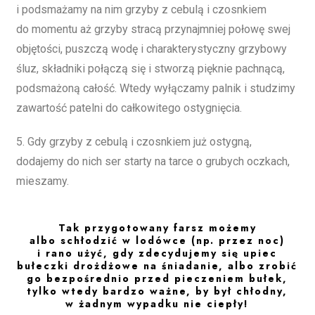
i podsmażamy na nim grzyby z cebulą i czosnkiem
do momentu aż grzyby stracą przynajmniej połowę swej
objętości, puszczą wodę i charakterystyczny grzybowy
śluz, składniki połączą się i stworzą pięknie pachnącą,
podsmażoną całość. Wtedy wyłączamy palnik i studzimy
zawartość patelni do całkowitego ostygnięcia.
5. Gdy grzyby z cebulą i czosnkiem już ostygną,
dodajemy do nich ser starty na tarce o grubych oczkach,
mieszamy.
Tak przygotowany farsz możemy
albo schłodzić w lodówce (np. przez noc)
i rano użyć, gdy zdecydujemy się upiec
bułeczki drożdżowe na śniadanie, albo zrobić
go bezpośrednio przed pieczeniem bułek,
tylko wtedy bardzo ważne, by był chłodny,
w żadnym wypadku nie ciepły!