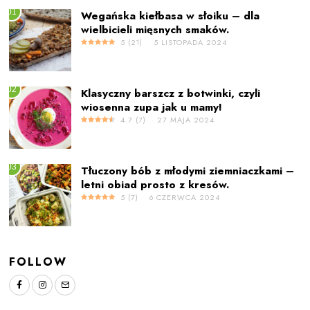
01
Wegańska kiełbasa w słoiku – dla
wielbicieli mięsnych smaków.
5
(
21
)
5 LISTOPADA 2024
02
Klasyczny barszcz z botwinki, czyli
wiosenna zupa jak u mamy!
4.7
(
7
)
27 MAJA 2024
03
Tłuczony bób z młodymi ziemniaczkami –
letni obiad prosto z kresów.
5
(
7
)
6 CZERWCA 2024
FOLLOW