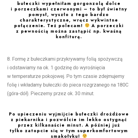
bułeczki wypełniłam gorgonzolą dolce
i porzeczkami czerwonymi – to był świetny
pomysł, wyszło z tego bardzo
charakterystyczne, wręcz wykwintne
połączenie. Też polecam!
A porzeczki
z pewnością można zastąpić np. kwaśną
konfiturą.
8. Formę z bułeczkami przykrywamy folią spożywczą
i odstawiamy na ok. 1 godzinę do wyrośnięcia
w temperaturze pokojowej. Po tym czasie zdejmujemy
folię i wkładamy bułeczki do pieca rozgrzanego na 180C
(góra-dół). Pieczemy przez ok. 30 minut.
Po upieczeniu wyjmijcie bułeczki drożdżowe
z piekarnika i pozwólcie im lekko ostygnąć
przez kilkanaście minut. A później już
tylko zatopcie się w tym superkomfortowym
smakołyku!