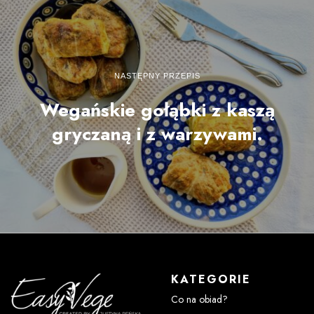
NASTĘPNY PRZEPIS
Wegańskie gołąbki z kaszą
gryczaną i z warzywami.
KATEGORIE
Co na obiad?