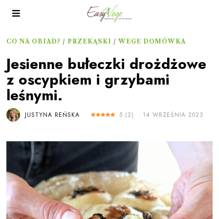
CO NA OBIAD?
/
PRZEKĄSKI
/
WEGE DOMÓWKA
Jesienne bułeczki drożdżowe
z oscypkiem i grzybami
leśnymi.
JUSTYNA REŃSKA
5
(
2
)
14 WRZEŚNIA 2023