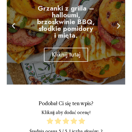
Grzanki z grilla –
halloumi,
brzoskwinie BBQ,
słodkie pomidory
i mięta.
Kliknij tutaj
Podobał Ci się ten wpis?
Kliknij aby dodać ocenę!
Średnia ocena
5
/ 5. Liczba głosów:
2