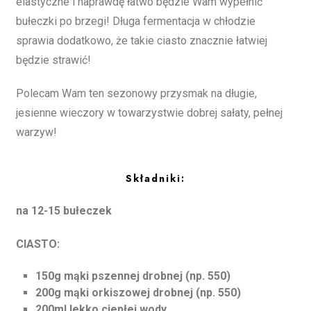
elastyczne i naprawdę łatwo będzie Wam wypełnić
bułeczki po brzegi! Długa fermentacja w chłodzie
sprawia dodatkowo, że takie ciasto znacznie łatwiej
będzie strawić!
Polecam Wam ten sezonowy przysmak na długie,
jesienne wieczory w towarzystwie dobrej sałaty, pełnej
warzyw!
Składniki:
na 12-15 bułeczek
CIASTO:
150g mąki pszennej drobnej (np. 550)
200g mąki orkiszowej drobnej (np. 550)
200ml lekko ciepłej wody