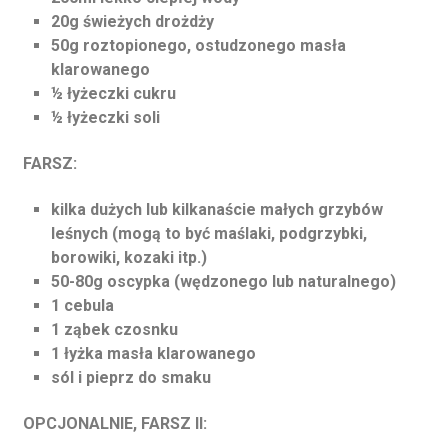
20g świeżych drożdży
50g roztopionego, ostudzonego masła
klarowanego
½ łyżeczki cukru
½ łyżeczki soli
FARSZ:
kilka dużych lub kilkanaście małych grzybów
leśnych (mogą to być maślaki, podgrzybki,
borowiki, kozaki itp.)
50-80g oscypka (wędzonego lub naturalnego)
1 cebula
1 ząbek czosnku
1 łyżka masła klarowanego
sól i pieprz do smaku
OPCJONALNIE, FARSZ II: