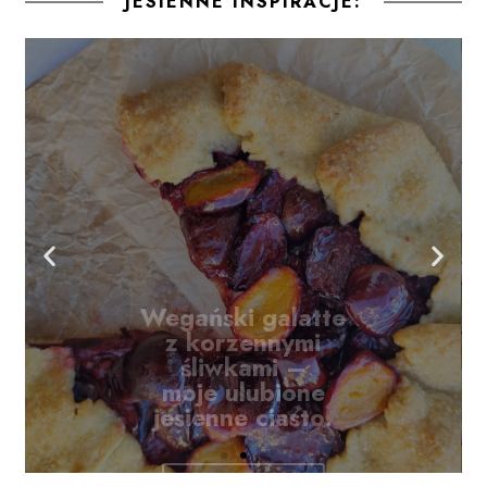
JESIENNE INSPIRACJE:
Wegański galatte
z korzennymi
śliwkami –
moje ulubione
jesienne ciasto.
Kliknij tutaj