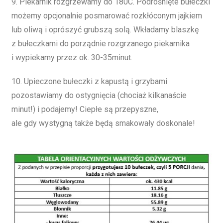
9. Piekarnik rozgrzewamy do 180C. Podrośnięte bułeczki
możemy opcjonalnie posmarować rozkłóconym jajkiem
lub oliwą i oprószyć grubszą solą. Wkładamy blaszkę
z bułeczkami do porządnie rozgrzanego piekarnika
i wypiekamy przez ok. 30-35minut.
10. Upieczone bułeczki z kapustą i grzybami
pozostawiamy do ostygnięcia (chociaż kilkanaście
minut!) i podajemy! Ciepłe są przepyszne,
ale gdy wystygną także będą smakowały doskonale!