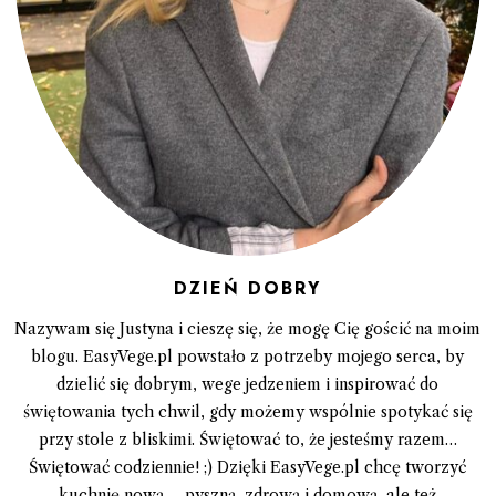
DZIEŃ DOBRY
Nazywam się Justyna i cieszę się, że mogę Cię gościć na moim
blogu. EasyVege.pl powstało z potrzeby mojego serca, by
dzielić się dobrym, wege jedzeniem i inspirować do
świętowania tych chwil, gdy możemy wspólnie spotykać się
przy stole z bliskimi. Świętować to, że jesteśmy razem…
Świętować codziennie! ;) Dzięki EasyVege.pl chcę tworzyć
kuchnię nową – pyszną, zdrową i domową, ale też