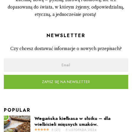
dopasowaną do świata, w którym żyjemy, odpowiedzialną,
etyczną, a jednocześnie prostą!
Newsletter
Czy chcesz dostawać informacje o nowych przepisach?
ZAPISZ SIĘ NA NEWSLETTER
POPULAR
01
Wegańska kiełbasa w słoiku – dla
wielbicieli mięsnych smaków.
5
(
21
)
5 LISTOPADA 2024