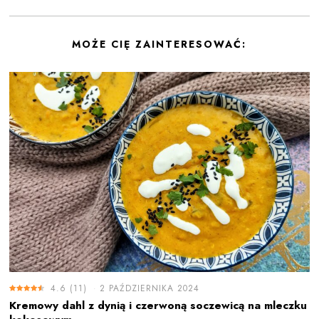
MOŻE CIĘ ZAINTERESOWAĆ:
4.6
(
11
)
2 PAŹDZIERNIKA 2024
Kremowy dahl z dynią i czerwoną soczewicą na mleczku