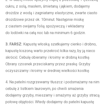
cukru, z solą, masłem, śmietaną i jajkiem, dodajemy
drożdże z wodą i zagniatamy elastyczne, zwarte ciasto
drożdżowe przez ok. 10minut. Następnie miskę
z ciastem owijamy folią spożywczą i wkładamy
do lodówki na całą noc lub na minimum 6 godzin.
3. FARSZ:
Kapustę włoską szatkujemy cienko i drobno,
kapustę kiszoną warto przekroić kilka razy, by ją nieco
skrócić. Cebulę obieramy i kroimy w drobną kostkę.
Obrany czosnek przeciskamy przez praskę. Grzyby
oczyszczamy i kroimy w średniej wielkości kostkę.
4. Na patelni rozgrzewamy tłuszcz i podsmażamy na nim
cebulę z listkiem laurowym, po chwili smażenia
dodajemy grzyby, mieszamy i smażymy aż grzyby stracą
połowę objętości. Wtedy dodajemy do patelni kapustę