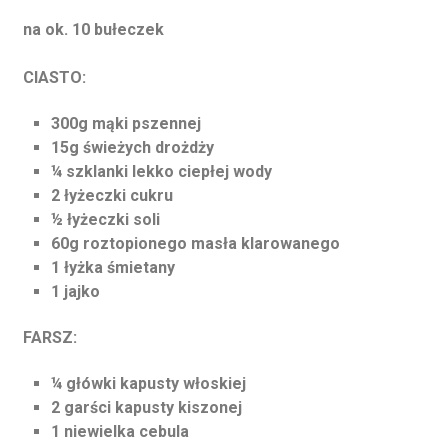
na ok. 10 bułeczek
CIASTO:
300g mąki pszennej
15g świeżych drożdży
¼ szklanki lekko ciepłej wody
2 łyżeczki cukru
½ łyżeczki soli
60g roztopionego masła klarowanego
1 łyżka śmietany
1 jajko
FARSZ:
¼ główki kapusty włoskiej
2 garści kapusty kiszonej
1 niewielka cebula