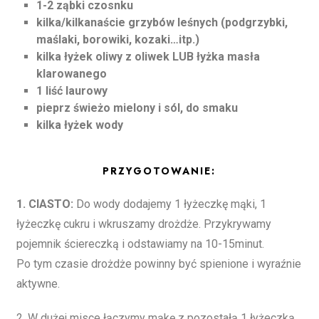
1-2 ząbki czosnku
kilka/kilkanaście grzybów leśnych (podgrzybki,
maślaki, borowiki, kozaki…itp.)
kilka łyżek oliwy z oliwek LUB łyżka masła
klarowanego
1 liść laurowy
pieprz świeżo mielony i sól, do smaku
kilka łyżek wody
PRZYGOTOWANIE:
1. CIASTO:
Do wody dodajemy 1 łyżeczkę mąki, 1
łyżeczkę cukru i wkruszamy drożdże. Przykrywamy
pojemnik ściereczką i odstawiamy na 10-15minut.
Po tym czasie drożdże powinny być spienione i wyraźnie
aktywne.
2. W dużej misce łączymy mąkę z pozostałą 1 łyżeczką