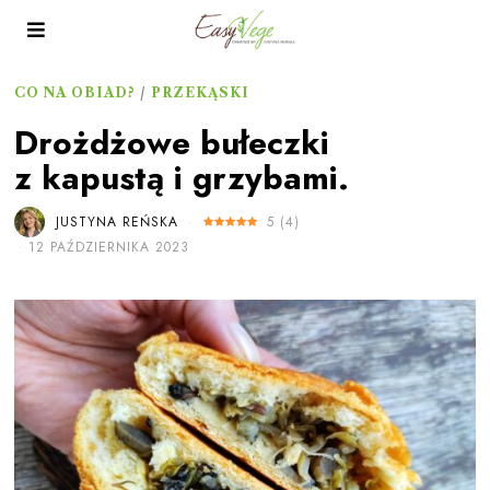
CO NA OBIAD?
/
PRZEKĄSKI
Drożdżowe bułeczki
z kapustą i grzybami.
JUSTYNA REŃSKA
5
(
4
)
12 PAŹDZIERNIKA 2023