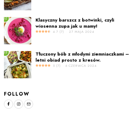
02
Klasyczny barszcz z botwinki, czyli
wiosenna zupa jak u mamy!
4.7
(
7
)
27 MAJA 2024
03
Tłuczony bób z młodymi ziemniaczkami –
letni obiad prosto z kresów.
5
(
7
)
6 CZERWCA 2024
FOLLOW