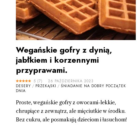
Wegańskie gofry z dynią,
jabłkiem i korzennymi
przyprawami.
5
(
7
)
26 PAŹDZIERNIKA 2023
DESERY
/
PRZEKĄSKI
/
ŚNIADANIE NA DOBRY POCZĄTEK
DNIA
Proste, wegańskie gofry z owocami-lekkie,
chrupiące z zewnątrz, ale mięciutkie w środku.
Bez cukru, ale posmakują dzieciom i łasuchom!