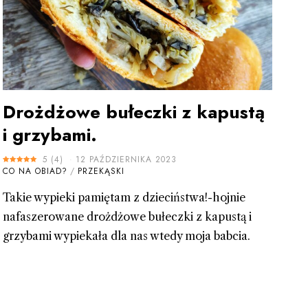
Drożdżowe bułeczki z kapustą
i grzybami.
5
(
4
)
12 PAŹDZIERNIKA 2023
CO NA OBIAD?
/
PRZEKĄSKI
Takie wypieki pamiętam z dzieciństwa!-hojnie
nafaszerowane drożdżowe bułeczki z kapustą i
grzybami wypiekała dla nas wtedy moja babcia.