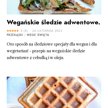
Wegańskie śledzie adwentowe.
5
(
8
)
24 LISTOPADA 2023
PRZEKĄSKI
/
WEGE ŚWIĘTA
Oto sposób na śledziowe specjały dla wegan i dla
wegetarian! - przepis na wegańskie śledzie
adwentowe z cebulką i w oleju.