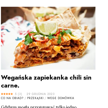
Wegańska zapiekanka chili sin
carne.
5
(
3
)
29 GRUDNIA 2023
CO NA OBIAD?
/
PRZEKĄSKI
/
WEGE DOMÓWKA
Gdybym mogła przygotować tylko jedno