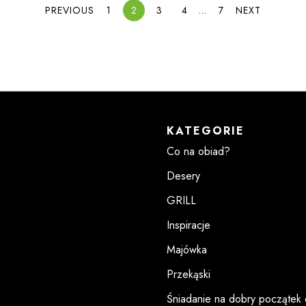
PREVIOUS
1
2
3
4
…
7
NEXT
KATEGORIE
Co na obiad?
Desery
GRILL
Inspiracje
Majówka
Przekąski
Śniadanie na dobry początek 