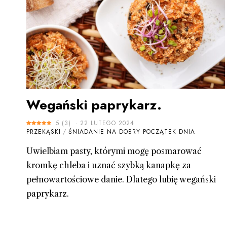
Wegański paprykarz.
5
(
3
)
22 LUTEGO 2024
PRZEKĄSKI
/
ŚNIADANIE NA DOBRY POCZĄTEK DNIA
Uwielbiam pasty, którymi mogę posmarować
kromkę chleba i uznać szybką kanapkę za
pełnowartościowe danie. Dlatego lubię wegański
paprykarz.