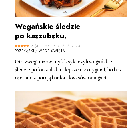
Wegańskie śledzie
po kaszubsku.
5
(
4
)
27 LISTOPADA 2023
PRZEKĄSKI
/
WEGE ŚWIĘTA
Oto zweganizowany klasyk, czyli wegańskie
śledzie po kaszubsku–lepsze niż oryginał, bo bez
ości, ale z porcją białka i kwasów omega 3.