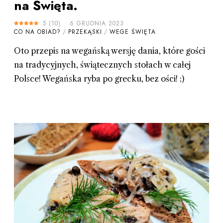
na Święta.
5
(
10
)
6 GRUDNIA 2023
CO NA OBIAD?
/
PRZEKĄSKI
/
WEGE ŚWIĘTA
Oto przepis na wegańską wersję dania, które gości
na tradycyjnych, świątecznych stołach w całej
Polsce! Wegańska ryba po grecku, bez ości! ;)