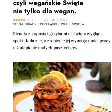
czyli wegańskie Święta
nie tylko dla wegan.
5
(
7
)
11 GRUDNIA 2023
CO NA OBIAD?
/
PRZEKĄSKI
/
WEGE ŚWIĘTA
Strucla z kapustą i grzybami na święta wygląda
spektakularnie, a zrobienie jej wymaga mniej pracy
niż ulepienie małych pasztecików.