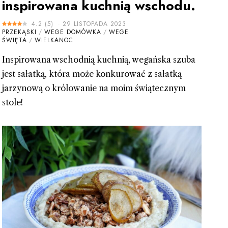
inspirowana kuchnią wschodu.
4.2
(
5
)
29 LISTOPADA 2023
PRZEKĄSKI
/
WEGE DOMÓWKA
/
WEGE
ŚWIĘTA
/
WIELKANOC
Inspirowana wschodnią kuchnią, wegańska szuba
jest sałatką, która może konkurować z sałatką
jarzynową o królowanie na moim świątecznym
stole!